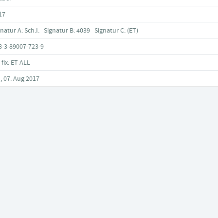
17
gnatur A: Sch.I. Signatur B: 4039 Signatur C: (ET)
8-3-89007-723-9
 fix: ET ALL
, 07. Aug 2017