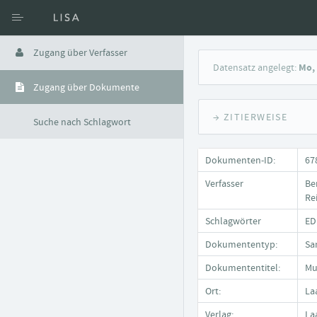
Zugang über Verfasser
Datensatz angelegt:
Mo, 
Zugang über Dokumente
→ ZITIERWEISE
Suche nach Schlagwort
Dokumenten-ID:
67
Verfasser
Be
Re
Schlagwörter
ED
Dokumententyp:
Sa
Dokumententitel:
Mu
Ort:
La
Verlag:
La