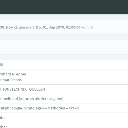
30. Nov -1
, geändert:
Do, 01. Jan 1970, 01:00:00
von: RF
88
rnhard R. Appel
inmar Emans
ITIONSTECHNIK QUELLEN
mmelband (Autoren als Herausgeber)
sikphilologie. Grundlagen – Methoden – Praxis
aber
aber