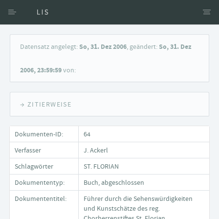
Zugang über Verfasser
Datensatz angelegt:
So, 31. Dez 2006
, geändert:
So, 31. Dez
Zugang über Dokumente
2006, 23:59:59
von:
Suche nach Schlagwort
→ ZITIERWEISE
Dokumenten-ID:
64
Verfasser
J. Ackerl
Schlagwörter
ST. FLORIAN
Dokumententyp:
Buch, abgeschlossen
Dokumententitel:
Führer durch die Sehenswürdigkeiten
und Kunstschätze des reg.
Chorherrenstiftes St. Florian