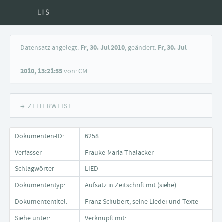
Zugang über Verfasser
Datensatz angelegt:
Fr, 30. Jul 2010
, geändert:
Fr, 30. Jul
Zugang über Dokumente
2010, 13:21:55
von: CM
Suche nach Schlagwort
→ ZITIERWEISE
Dokumenten-ID:
6258
Verfasser
Frauke-Maria Thalacker
Schlagwörter
LIED
Dokumententyp:
Aufsatz in Zeitschrift mit (siehe)
Dokumententitel:
Franz Schubert, seine Lieder und Texte
Siehe unter:
Verknüpft mit: