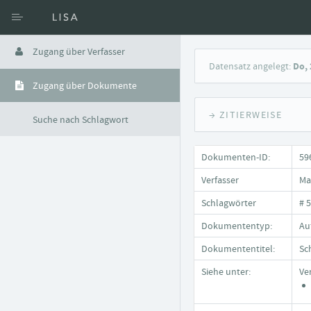
Zugang über Verfasser
Datensatz angelegt:
Do, 
Zugang über Dokumente
→ ZITIERWEISE
Suche nach Schlagwort
Dokumenten-ID:
59
Verfasser
Ma
Schlagwörter
# 
Dokumententyp:
Au
Dokumententitel:
Sc
Siehe unter:
Ve