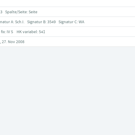
23 Spalte/Seite: Seite
gnatur A: Sch.I. Signatur B: 3549 Signatur C: WA
 fix: IV S HK variabel: 541
, 27. Nov 2008