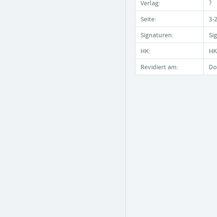
Verlag:
?
Seite:
3-
Signaturen:
Si
HK:
HK
Revidiert am:
Do