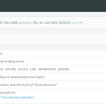
27. Nov 2008
, geändert:
Mo, 10. Jun 2013, 13:15:11
von: CM
61
rjorie Wing Hirsch
541 ANTIKE GLUCK LIED MAYRHOFER, JOHANN
fsatz in Sammelband mit (siehe)
hubert, and the myth of "Vocal Memnon"
rknüpft mit:
The unknown Schubert