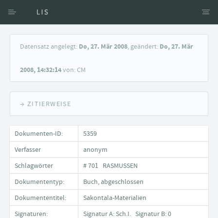
Zugang über Verfasser
Datensatz angelegt:
Do, 27. Mär 2008
, geändert:
Do, 27. Mär
Zugang über Dokumente
2008, 14:32:14
von: CM
Suche nach Schlagwort
→ ZITIERWEISE
Dokumenten-ID:
5359
Verfasser
anonym
Schlagwörter
# 701 RASMUSSEN
Dokumententyp:
Buch, abgeschlossen
Dokumententitel:
Sakontala-Materialien
Signaturen:
Signatur A: Sch.I. Signatur B: 0