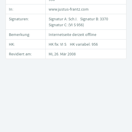
In:
www.justus-frantz.com
Signaturen:
Signatur A: Sch.I. Signatur B: 3370
Signatur C: (VI S 956)
Bemerkung:
Internetseite derzeit offline
HK:
HK fix: VI S HK variabel: 956
Revidiert am:
Mi, 26. Mär 2008