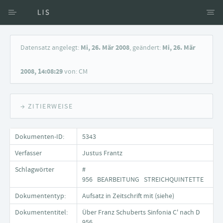
Zugang über Verfasser
Datensatz angelegt:
Mi, 26. Mär 2008
, geändert:
Mi, 26. Mär
Zugang über Dokumente
2008, 14:08:29
von: CM
Suche nach Schlagwort
→ ZITIERWEISE
Dokumenten-ID:
5343
Verfasser
Justus Frantz
Schlagwörter
#
956 BEARBEITUNG STREICHQUINTETTE
Dokumententyp:
Aufsatz in Zeitschrift mit (siehe)
Dokumententitel:
Über Franz Schuberts Sinfonia C' nach D
956