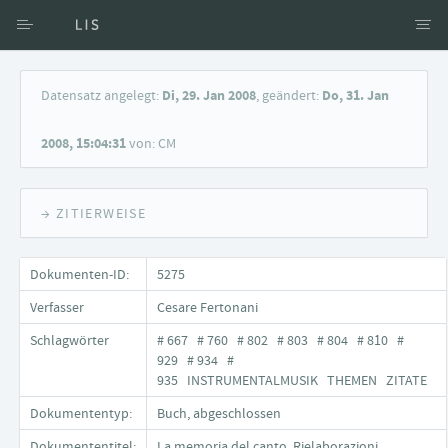
Zugang über Verfasser
Datensatz angelegt:
Di, 29. Jan 2008
, geändert:
Do, 31. Jan
Zugang über Dokumente
2008, 15:04:31
von: CM
Suche nach Schlagwort
→ ZITIERWEISE
Dokumenten-ID:
5275
Verfasser
Cesare Fertonani
Schlagwörter
# 667 # 760 # 802 # 803 # 804 # 810 #
929 # 934 #
935 INSTRUMENTALMUSIK THEMEN ZITATE
Dokumententyp:
Buch, abgeschlossen
Dokumententitel:
La memoria del canto. Rielaborazioni