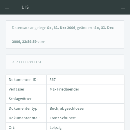
Zugang über Verfasser
Datensatz angelegt:
So, 31. Dez 2006
, geändert:
So, 31. Dez
Zugang über Dokumente
2006, 23:59:59
von:
Suche nach Schlagwort
→ ZITIERWEISE
Dokumenten-ID:
367
Verfasser
Max Friedlaender
Schlagwörter
Dokumententyp:
Buch, abgeschlossen
Dokumententitel:
Franz Schubert
Ort:
Leipzig