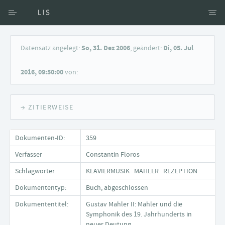
Zugang über Verfasser
Datensatz angelegt:
So, 31. Dez 2006
, geändert:
Di, 05. Jul
Zugang über Dokumente
2016, 09:50:00
von:
Suche nach Schlagwort
→ ZITIERWEISE
Dokumenten-ID:
359
Verfasser
Constantin Floros
Schlagwörter
KLAVIERMUSIK MAHLER REZEPTION
Dokumententyp:
Buch, abgeschlossen
Dokumententitel:
Gustav Mahler II: Mahler und die
Symphonik des 19. Jahrhunderts in
neuer Deutung