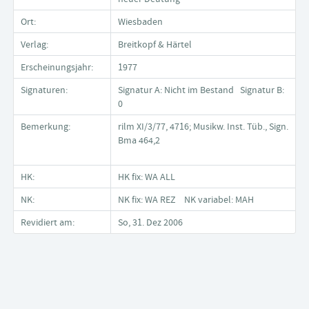
Ort:
Wiesbaden
Verlag:
Breitkopf & Härtel
Erscheinungsjahr:
1977
Signaturen:
Signatur A: Nicht im Bestand Signatur B:
0
Bemerkung:
rilm XI/3/77, 4716; Musikw. Inst. Tüb., Sign.
Bma 464,2
HK:
HK fix: WA ALL
NK:
NK fix: WA REZ NK variabel: MAH
Revidiert am:
So, 31. Dez 2006