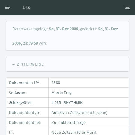
Zugang über Verfasser
Datensatz angelegt:
So, 31. Dez 2006
, geändert:
So, 31. Dez
Zugang über Dokumente
2006, 23:59:59
von:
Suche nach Schlagwort
→ ZITIERWEISE
Dokumenten-ID:
3566
Verfasser
Martin Frey
Schlagwörter
# 935 RHYTHMIK
Dokumententyp:
Aufsatz in Zeitschrift mit (siehe)
Dokumententitel:
Zur Taktstrichfrage
In:
Neue Zeitschrift für Musik