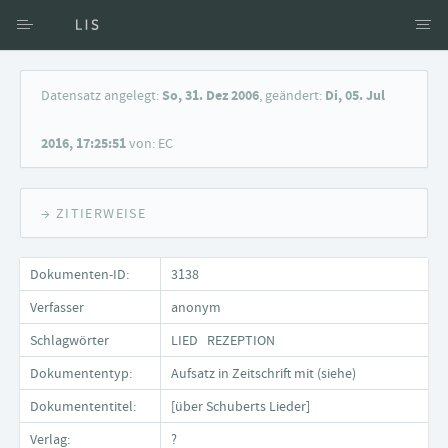
Zugang über Verfasser
Datensatz angelegt:
So, 31. Dez 2006
, geändert:
Di, 05. Jul
Zugang über Dokumente
2016, 17:25:51
von: EC
Suche nach Schlagwort
→ ZITIERWEISE
Dokumenten-ID:
3138
Verfasser
anonym
Schlagwörter
LIED REZEPTION
Dokumententyp:
Aufsatz in Zeitschrift mit (siehe)
Dokumententitel:
[über Schuberts Lieder]
Verlag:
?