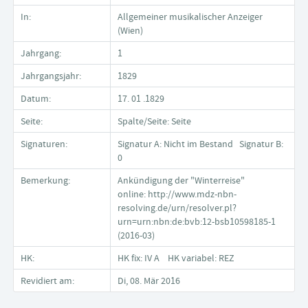
In:
Allgemeiner musikalischer Anzeiger
(Wien)
Jahrgang:
1
Jahrgangsjahr:
1829
Datum:
17. 01 .1829
Seite:
Spalte/Seite: Seite
Signaturen:
Signatur A: Nicht im Bestand Signatur B:
0
Bemerkung:
Ankündigung der "Winterreise"
online: http://www.mdz-nbn-
resolving.de/urn/resolver.pl?
urn=urn:nbn:de:bvb:12-bsb10598185-1
(2016-03)
HK:
HK fix: IV A HK variabel: REZ
Revidiert am:
Di, 08. Mär 2016