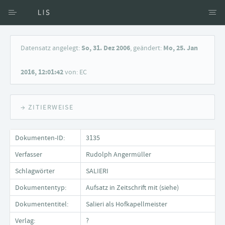
Zugang über Verfasser
Datensatz angelegt:
So, 31. Dez 2006
, geändert:
Mo, 25. Jan
Zugang über Dokumente
2016, 12:01:42
von: EC
Suche nach Schlagwort
→ ZITIERWEISE
Dokumenten-ID:
3135
Verfasser
Rudolph Angermüller
Schlagwörter
SALIERI
Dokumententyp:
Aufsatz in Zeitschrift mit (siehe)
Dokumententitel:
Salieri als Hofkapellmeister
Verlag:
?