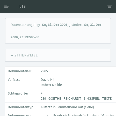
Zugang über Verfasser
Datensatz angelegt:
So, 31. Dez 2006
, geändert:
So, 31. Dez
Zugang über Dokumente
2006, 23:59:59
von:
Suche nach Schlagwort
→ ZITIERWEISE
Dokumenten-ID:
2985
Verfasser
David Hill
Robert Meikle
Schlagwörter
#
239 GOETHE REICHARDT SINGSPIEL TEXTE
Dokumententyp:
Aufsatz in Sammelband mit (siehe)
Dokumententitel:
Johann Friedrich Reichardt´s Setting of Goethe