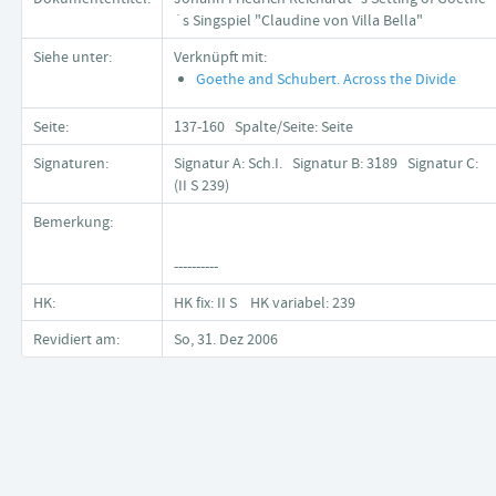
´s Singspiel "Claudine von Villa Bella"
Siehe unter:
Verknüpft mit:
Goethe and Schubert. Across the Divide
Seite:
137-160 Spalte/Seite: Seite
Signaturen:
Signatur A: Sch.I. Signatur B: 3189 Signatur C:
(II S 239)
Bemerkung:
----------
HK:
HK fix: II S HK variabel: 239
Revidiert am:
So, 31. Dez 2006