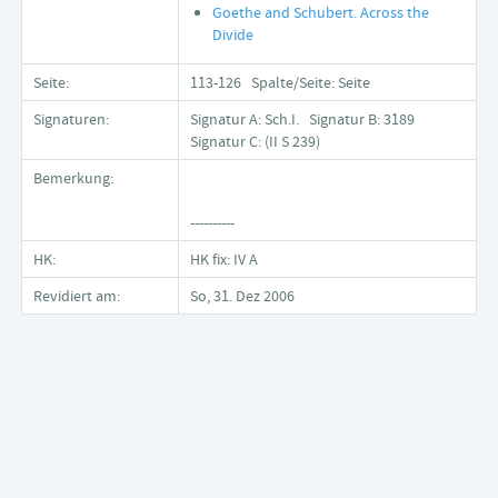
Goethe and Schubert. Across the
Divide
Seite:
113-126 Spalte/Seite: Seite
Signaturen:
Signatur A: Sch.I. Signatur B: 3189
Signatur C: (II S 239)
Bemerkung:
----------
HK:
HK fix: IV A
Revidiert am:
So, 31. Dez 2006