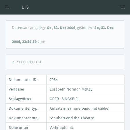
Zugang über Verfasser
Datensatz angelegt:
So, 31. Dez 2006
, geändert:
So, 31. Dez
Zugang über Dokumente
2006, 23:59:59
von:
Suche nach Schlagwort
→ ZITIERWEISE
Dokumenten-ID:
2984
Verfasser
Elizabeth Norman McKay
Schlagwörter
OPER SINGSPIEL
Dokumententyp:
Aufsatz in Sammelband mit (siehe)
Dokumententitel:
Schubert and the Theatre
Siehe unter:
Verknüpft mit: