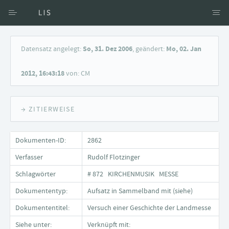
Zugang über Verfasser
Datensatz angelegt:
So, 31. Dez 2006
, geändert:
Mo, 02. Jan
Zugang über Dokumente
2012, 16:43:18
von: CM
Suche nach Schlagwort
→ ZITIERWEISE
Dokumenten-ID:
2862
Verfasser
Rudolf Flotzinger
Schlagwörter
# 872 KIRCHENMUSIK MESSE
Dokumententyp:
Aufsatz in Sammelband mit (siehe)
Dokumententitel:
Versuch einer Geschichte der Landmesse
Siehe unter:
Verknüpft mit: