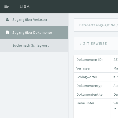
Zugang über Verfasser
Datensatz angelegt:
So, 
Zugang über Dokumente
→ ZITIERWEISE
Suche nach Schlagwort
Dokumenten-ID:
28
Verfasser
Ma
Schlagwörter
# 
Dokumententyp:
Auf
Dokumententitel:
Da
Siehe unter:
Ve