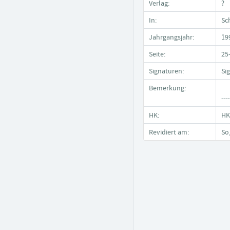
Verlag:
?
In:
Sc
Jahrgangsjahr:
19
Seite:
25
Signaturen:
Si
Bemerkung:
----
HK:
HK 
Revidiert am:
So