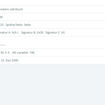
hubert-Jahrbuch
98
-33 Spalte/Seite: Seite
gnatur A: Sch.I. Signatur B: 2416 Signatur C: (A)
------
fix: II S HK variabel: 796
, 31. Dez 2006