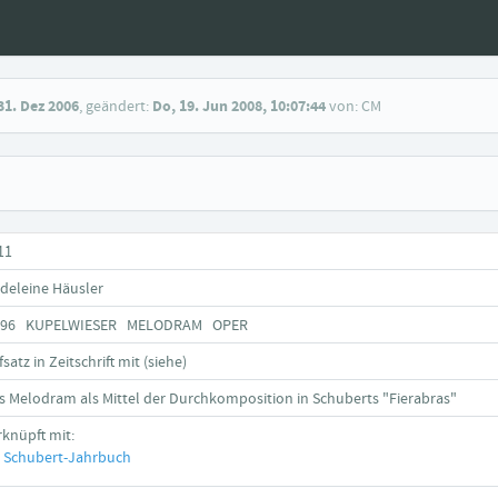
31. Dez 2006
, geändert:
Do, 19. Jun 2008, 10:07:44
von: CM
11
deleine Häusler
796 KUPELWIESER MELODRAM OPER
satz in Zeitschrift mit (siehe)
s Melodram als Mittel der Durchkomposition in Schuberts "Fierabras"
rknüpft mit:
Schubert-Jahrbuch