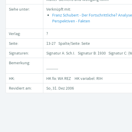
Siehe unter:
Verknüpft mit:
Franz Schubert - Der Fortschrittliche? Analyse
Perspektiven - Fakten
Verlag:
?
Seite:
13-27 Spalte/Seite: Seite
Signaturen:
Signatur A: Sch.I. Signatur B: 1930 Signatur C: (
Bemerkung:
----------
HK:
HK fix: WA REZ HK variabel: RIH
Revidiert am:
So, 31. Dez 2006