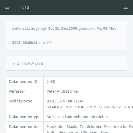
Zugang über Verfasser
Datensatz angelegt:
So, 31. Dez 2006
, geändert:
Mi, 05. Nov
Zugang über Dokumente
2008, 09:39:03
von: CM
Suche nach Schlagwort
→ ZITIERWEISE
Dokumenten-ID:
2438
Verfasser
Peter Andraschke
Schlagwörter
DADELSEN MÜLLER-
SIEMENS REZEPTION RIHM SCHWEINITZ ST
Dokumententyp:
Aufsatz in Sammelband mit (siehe)
Dokumententitel:
Musik über Musik - Zur Schubert-Rezeption bei D
Müller-Siemens und Wolfgang Rihm