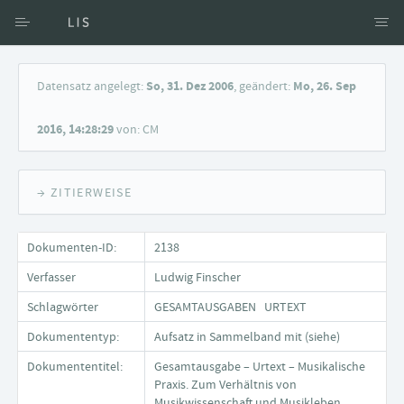
Zugang über Verfasser
Datensatz angelegt:
So, 31. Dez 2006
, geändert:
Mo, 26. Sep
Zugang über Dokumente
2016, 14:28:29
von: CM
Suche nach Schlagwort
→ ZITIERWEISE
Dokumenten-ID:
2138
Verfasser
Ludwig Finscher
Schlagwörter
GESAMTAUSGABEN URTEXT
Dokumententyp:
Aufsatz in Sammelband mit (siehe)
Dokumententitel:
Gesamtausgabe – Urtext – Musikalische
Praxis. Zum Verhältnis von
Musikwissenschaft und Musikleben