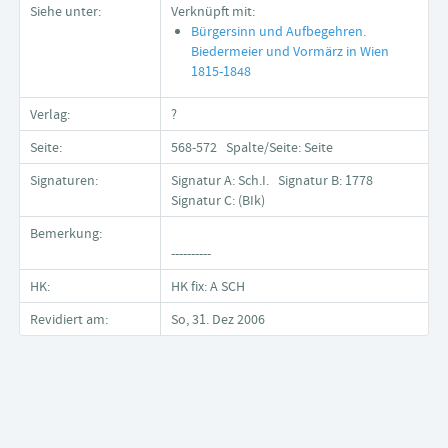
Siehe unter:
Verknüpft mit:
Bürgersinn und Aufbegehren.
Biedermeier und Vormärz in Wien
1815-1848
Verlag:
?
Seite:
568-572 Spalte/Seite: Seite
Signaturen:
Signatur A: Sch.I. Signatur B: 1778
Signatur C: (BIk)
Bemerkung:
----------
HK:
HK fix: A SCH
Revidiert am:
So, 31. Dez 2006