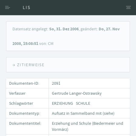
Zugang über Verfasser
Datensatz angelegt:
So, 31. Dez 2006
, geändert:
Do, 27. Nov
Zugang über Dokumente
2008, 15:08:51
von: CM
Suche nach Schlagwort
→ ZITIERWEISE
Dokumenten-ID:
2091
Verfasser
Gertrude Langer-Ostrawsky
Schlagwörter
ERZIEHUNG SCHULE
Dokumententyp:
Aufsatz in Sammelband mit (siehe)
Dokumententitel:
Erziehung und Schule (Biedermeier und
Vormärz)