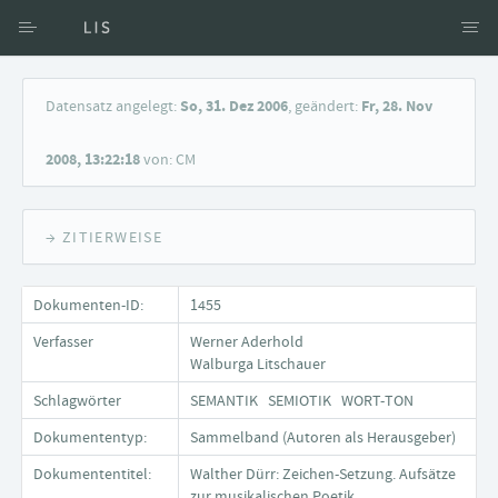
Zugang über Verfasser
Datensatz angelegt:
So, 31. Dez 2006
, geändert:
Fr, 28. Nov
Zugang über Dokumente
2008, 13:22:18
von: CM
Suche nach Schlagwort
→ ZITIERWEISE
Dokumenten-ID:
1455
Verfasser
Werner Aderhold
Walburga Litschauer
Schlagwörter
SEMANTIK SEMIOTIK WORT-TON
Dokumententyp:
Sammelband (Autoren als Herausgeber)
Dokumententitel:
Walther Dürr: Zeichen-Setzung. Aufsätze
zur musikalischen Poetik