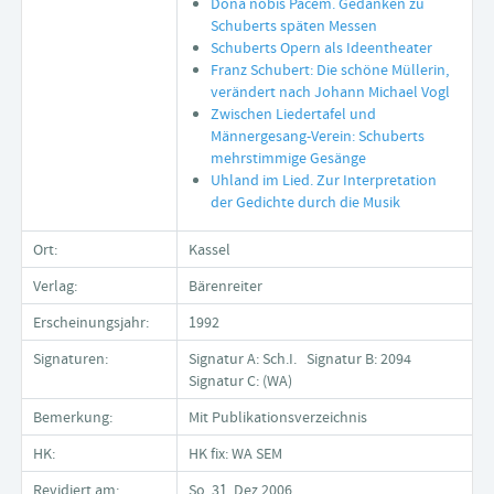
Dona nobis Pacem. Gedanken zu
Schuberts späten Messen
Schuberts Opern als Ideentheater
Franz Schubert: Die schöne Müllerin,
verändert nach Johann Michael Vogl
Zwischen Liedertafel und
Männergesang-Verein: Schuberts
mehrstimmige Gesänge
Uhland im Lied. Zur Interpretation
der Gedichte durch die Musik
Ort:
Kassel
Verlag:
Bärenreiter
Erscheinungsjahr:
1992
Signaturen:
Signatur A: Sch.I. Signatur B: 2094
Signatur C: (WA)
Bemerkung:
Mit Publikationsverzeichnis
HK:
HK fix: WA SEM
Revidiert am:
So, 31. Dez 2006