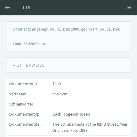
Zugang über Verfasser
Datensatz angelegt:
So, 31. Dez 2006
, geändert:
So, 31. Dez
Zugang über Dokumente
2006, 23:59:59
von:
Suche nach Schlagwort
→ ZITIERWEISE
Dokumenten-ID:
1308
Verfasser
anonym
Schlagwörter
Dokumententyp:
Buch, abgeschlossen
Dokumententitel:
The Schubertiade at the 92nd Street. Year
One, Jan.-Feb. 1988