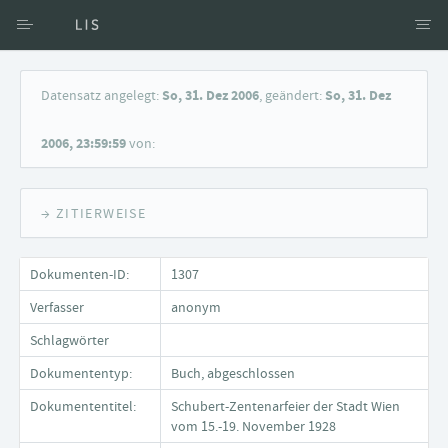
Zugang über Verfasser
Datensatz angelegt:
So, 31. Dez 2006
, geändert:
So, 31. Dez
Zugang über Dokumente
2006, 23:59:59
von:
Suche nach Schlagwort
→ ZITIERWEISE
Dokumenten-ID:
1307
Verfasser
anonym
Schlagwörter
Dokumententyp:
Buch, abgeschlossen
Dokumententitel:
Schubert-Zentenarfeier der Stadt Wien
vom 15.-19. November 1928